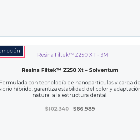
omoción
Resina Filtek™ Z250 Xt – Solventum
Formulada con tecnología de nanopartículas y carga d
vidrio híbrido, garantiza estabilidad del color y adaptació
natural a la estructura dental.
El
El
$
102.340
$
86.989
precio
precio
original
actual
era:
es:
$102.340.
$86.989.