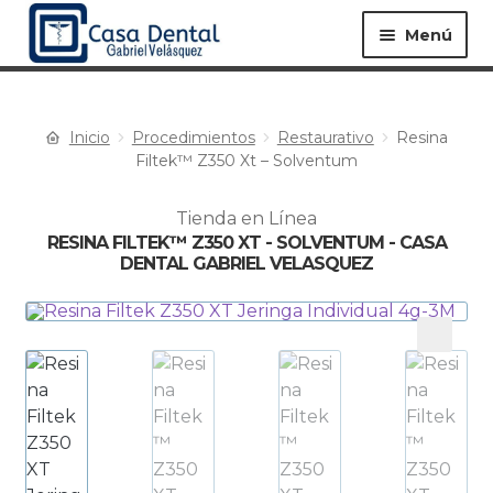
Menú
Inicio
Procedimientos
Restaurativo
Resina
Equipos ▸
Materiales ▸
Filtek™ Z350 Xt – Solventum
Tienda en Línea
Especialidades ▸
Instrumentos ▸
RESINA FILTEK™ Z350 XT - SOLVENTUM - CASA
DENTAL GABRIEL VELASQUEZ
Procedimientos ▸
Bioseguridad ▸
Desechables ▸