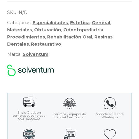
-
Solventum
SKU:
N/D
Categorías:
Especialidades
,
Estética
,
General
,
Materiales
,
Obturación
,
Odontopediatría
,
Procedimientos
,
Rehabilitación Oral
,
Resinas
Dentales
,
Restaurativo
Marca:
Solventum
Envío Gratis en
Insumos y equipos de
Soporte al Cliente
compras superiores a
Calidad Certificada.
Whatsapp.
COP $200.000