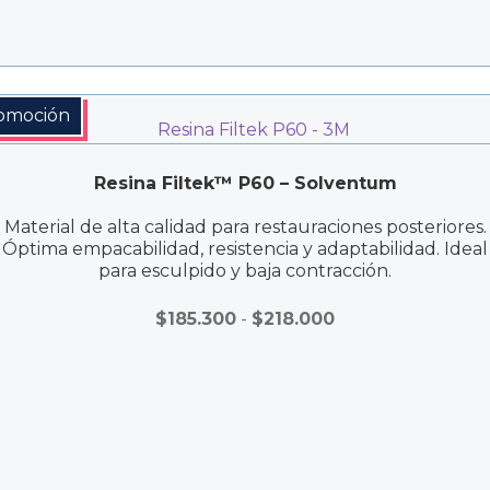
omoción
Resina Filtek™ P60 – Solventum
Material de alta calidad para restauraciones posteriores.
Óptima empacabilidad, resistencia y adaptabilidad. Ideal
para esculpido y baja contracción.
Rango
$
185.300
-
$
218.000
de
precios:
desde
$185.300
hasta
$218.000