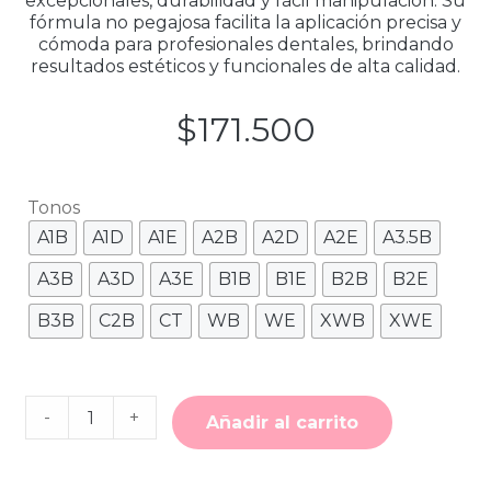
excepcionales, durabilidad y fácil manipulación. Su
fórmula no pegajosa facilita la aplicación precisa y
cómoda para profesionales dentales, brindando
resultados estéticos y funcionales de alta calidad.
$
171.500
Tonos
A1B
A1D
A1E
A2B
A2D
A2E
A3.5B
A3B
A3D
A3E
B1B
B1E
B2B
B2E
B3B
C2B
CT
WB
WE
XWB
XWE
Cantidad
-
+
de
Añadir al carrito
Resina
Filtek™
Z350
Xt