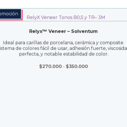
omoción
Relyx™ Veneer – Solventum
Ideal para carillas de porcelana, cerámica y composite.
istema de colores fácil de usar, adhesión fuerte, viscosid
perfecta, y notable estabilidad de color.
Rango
$
270.000
-
$
350.000
de
precios:
desde
$270.000
hasta
$350.000