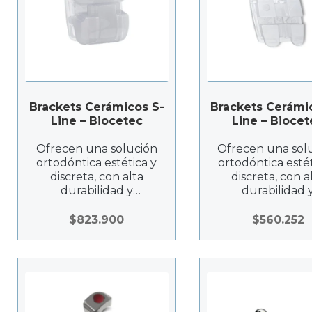
Brackets Cerámicos S-
Brackets Cerámi
Line – Biocetec
Line – Biocet
Ofrecen una solución
Ofrecen una sol
ortodóntica estética y
ortodóntica estét
discreta, con alta
discreta, con a
durabilidad y
durabilidad 
resistencia a manchas.
resistencia a man
$
823.900
$
560.252