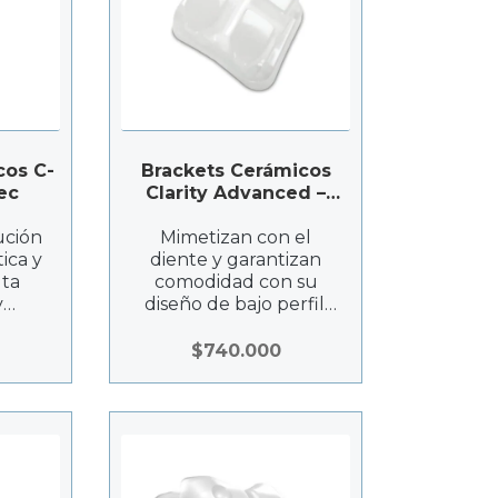
cos C-
Brackets Cerámicos
ec
Clarity Advanced –
Solventum
ución
Mimetizan con el
ica y
diente y garantizan
lta
comodidad con su
y
diseño de bajo perfil.
chas.
Adhesivo pre-
incorporado y
$
740.000
marcadores de
referencia.