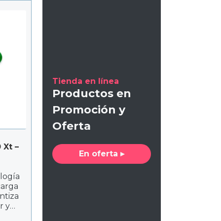
a
.
Tienda en línea
Productos en
Promoción y
Oferta
 Xt –
En oferta ▸
logía
carga
antiza
r y
a la