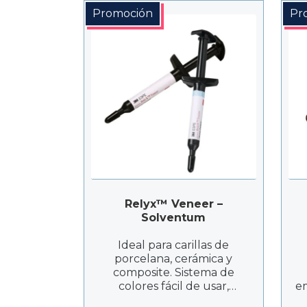
Promoción
Pr
Relyx™ Veneer –
Solventum
Ideal para carillas de
porcelana, cerámica y
composite. Sistema de
colores fácil de usar,
em
adhesión fuerte, viscosidad