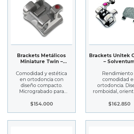
Brackets Metálicos
Brackets Unitek 
Miniature Twin –
– Solventu
Solventum
Comodidad y estética
Rendimiento
en ortodoncia con
comodidad e
diseño compacto.
ortodoncia. Di
Micrograbado para
romboidal, orien
adhesión fuerte y
precisa, adhes
precisión Roth.
fuerte y durabil
$
154.000
$
162.850
¡Optimiza tu
¡Optimiza el
tratamiento con el
tratamiento co
juego de 20 unidades!
juego de 20 unid