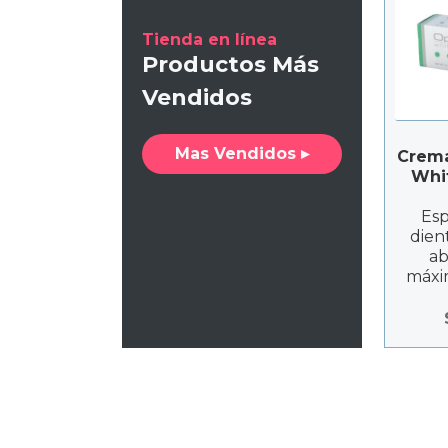
Tienda en línea
Productos Más
Vendidos
Mas Vendidos ▸
Crema
Whi
Esp
dien
ab
máxim
tono
g