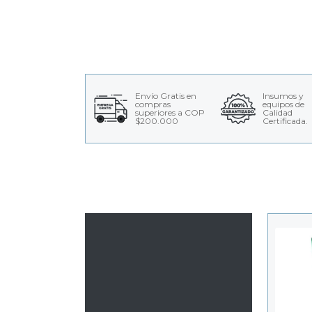
Envío Gratis en
Insumos y
compras
equipos de
superiores a COP
Calidad
$200.000
Certificada.