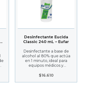
Desinfectante Eucida
Classic 240 mL – Eufar
ent
Desinfectante a base de
l
alcohol al 80% que actúa
de
en 1 minuto, ideal para
equipos médicos y
accesorios, sin dejar
residuos.
$
16.610
ud
e,
a