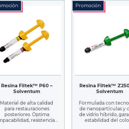
tratamiento y adaptado 
$55.201
omoción
Promoción
diferentes estilos de vida
Resina Filtek™ P60 –
Resina Filtek™ Z250
Solventum
Solventum
Material de alta calidad
Formulada con tecno
para restauraciones
de nanopartículas y 
posteriores. Óptima
de vidrio híbrido, gar
pacabilidad, resistencia y
estabilidad del colo
adaptabilidad. Ideal para
adaptación natural 