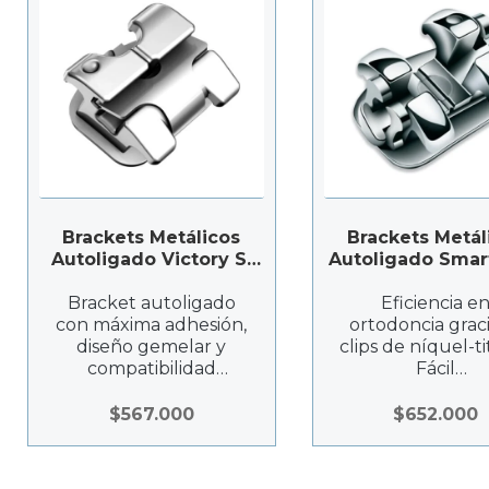
Brackets Metálicos
Brackets Metál
Autoligado Victory Sl
Autoligado Smart
Roth – Solventum
Solventum
Bracket autoligado
Eficiencia e
con máxima adhesión,
ortodoncia graci
diseño gemelar y
clips de níquel-ti
compatibilidad
Fácil
universal en
inserción/desinse
ortodoncia. Fiables y
del arco, dise
$
567.000
$
652.000
versátiles para
cómodo y preci
tratamientos precisos.