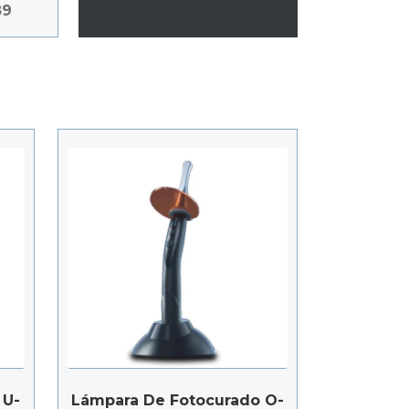
.
El
89
precio
actual
es:
.
$86.989.
 U-
Lámpara De Fotocurado O-