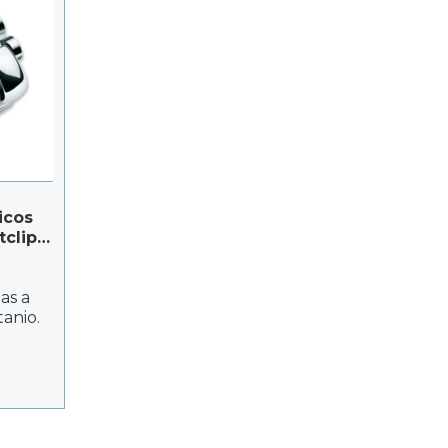
icos
clip –
n
as a
tanio.
rción
ño
so.