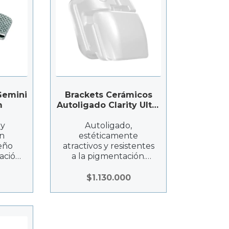
Gemini
Brackets Cerámicos
m
Autoligado Clarity Ultra
– Solventum
 y
Autoligado,
n
estéticamente
seño
atractivos y resistentes
tación
a la pigmentación.
ión
Diseñados para un
idad.
control personalizado
$
1.130.000
en ortodoncia, facilitan
n el
una apariencia natural
ades!
durante el
tratamiento. Juego 5×5
disponibles.