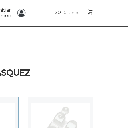
niciar
$
0
0 items
esión
ASQUEZ