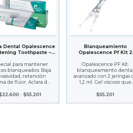
 Dental Opalescence
Blanqueamiento
tening Toothpaste –
Opalescence Pf Kit 2
Ultradent
Jeringas 1,2 ml – Ultrad
ecial para mantener
Opalescence PF Kit:
tes blanqueados. Baja
blanqueamiento denta
rasividad, retención
avanzado con 2 jeringas 
a de flúor. Aclara dos
1,2 ml. Gel viscoso que
s en un mes, combate
previene filtraciones,
ingivitis y previene
formulado con PF para
Rango
$
22.600
-
$
55.201
$
55.201
manchas.
menos sensibilidad y sal
de
dental mejorada. Flexibl
precios:
efectivo y diseñado par
desde
resultados duraderos y
$22.600
tonalidad estable. Ideal
para cuidado post-
hasta