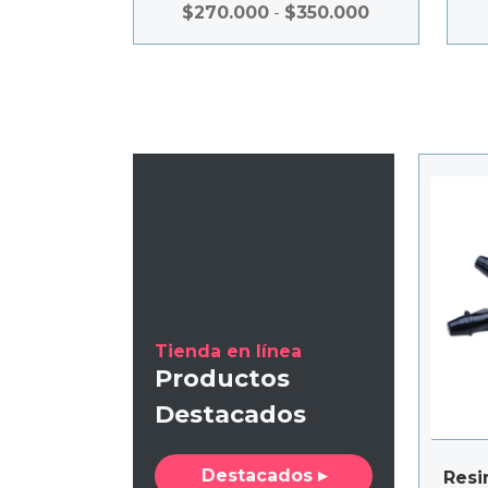
perfecta, y notable
Rango
$
270.000
-
$
350.000
estabilidad de color.
de
precios:
desde
$270.000
hasta
$350.000
Tienda en línea
Productos
Destacados
Destacados ▸
Resi