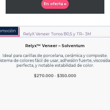
En oferta ▸
omoción
Relyx™ Veneer – Solventum
Ideal para carillas de porcelana, cerámica y composite.
istema de colores fácil de usar, adhesión fuerte, viscosid
perfecta, y notable estabilidad de color.
Rango
$
270.000
-
$
350.000
de
precios:
desde
$270.000
hasta