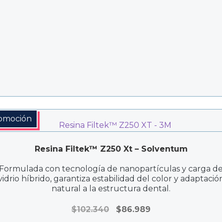
$185.300
hasta
$218.000
omoción
Resina Filtek™ Z250 Xt – Solventum
Formulada con tecnología de nanopartículas y carga d
vidrio híbrido, garantiza estabilidad del color y adaptació
natural a la estructura dental.
El
El
$
102.340
$
86.989
precio
precio