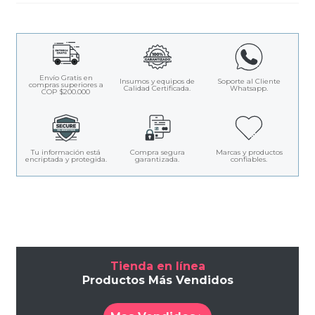
Envío Gratis en
Insumos y equipos de
Soporte al Cliente
compras superiores a
Calidad Certificada.
Whatsapp.
COP $200.000
Tu información está
Compra segura
Marcas y productos
encriptada y protegida.
garantizada.
confiables.
Tienda en línea
Productos Más Vendidos