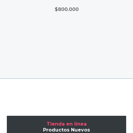
procedimientos restaurativos, asegurando resultados
duraderos y estéticos.
$
800.000
Tienda en línea
Productos Nuevos