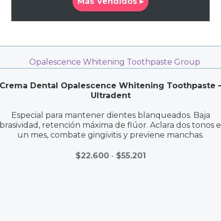
Mas Vendidos ▸
Crema Dental Opalescence Whitening Toothpaste 
Ultradent
Especial para mantener dientes blanqueados. Baja
brasividad, retención máxima de flúor. Aclara dos tonos 
un mes, combate gingivitis y previene manchas.
Rango
$
22.600
-
$
55.201
de
precios:
desde
$22.600
hasta