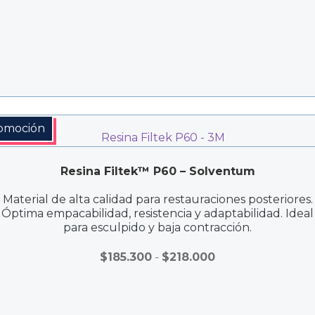
$350.000
omoción
Resina Filtek™ P60 – Solventum
Material de alta calidad para restauraciones posteriores.
Óptima empacabilidad, resistencia y adaptabilidad. Ideal
para esculpido y baja contracción.
Rango
$
185.300
-
$
218.000
de
precios:
desde