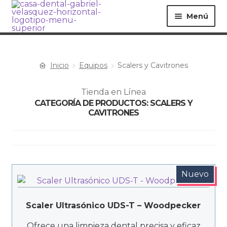
Menú
Inicio
Equipos
Scalers y Cavitrones
Equipos ▸
Materiales ▸
Tienda en Línea
CATEGORÍA DE PRODUCTOS: SCALERS Y
Especialidades ▸
Instrumentos ▸
CAVITRONES
Procedimientos ▸
Bioseguridad ▸
Nuevo
Desechables ▸
Scaler Ultrasónico UDS-T – Woodpecker
Ofrece una limpieza dental precisa y eficaz