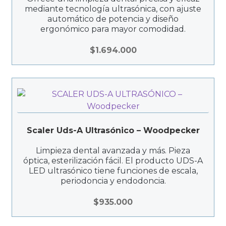
Productos Más Vendidos ▸
mediante tecnología ultrasónica, con ajuste
automático de potencia y diseño
Productos Destacados ▸
ergonómico para mayor comodidad.
$
1.694.000
Ofertas y Promociones ▸
Nuevos Lanzamientos ▸
Scaler Uds-A Ultrasónico – Woodpecker
Limpieza dental avanzada y más. Pieza
óptica, esterilización fácil. El producto UDS-A
LED ultrasónico tiene funciones de escala,
periodoncia y endodoncia.
$
935.000