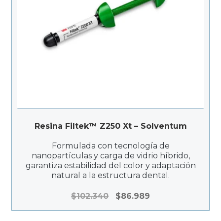
c
.
i
0
o
0
s
0
:
d
e
s
d
e
$
Resina Filtek™ Z250 Xt – Solventum
1
8
Formulada con tecnología de
5
nanopartículas y carga de vidrio híbrido,
garantiza estabilidad del color y adaptación
.
natural a la estructura dental.
3
0
E
E
$
102.340
$
86.989
0
l
l
h
p
p