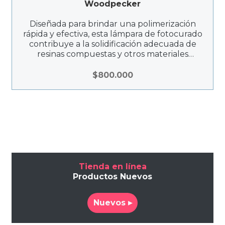
Woodpecker
Diseñada para brindar una polimerización
rápida y efectiva, esta lámpara de fotocurado
contribuye a la solidificación adecuada de
resinas compuestas y otros materiales
fotosensibles. La O-LIGHT II es una
herramienta clave en procedimientos
$
800.000
restaurativos, asegurando resultados
duraderos y estéticos.
Tienda en línea
Productos Nuevos
Nuevos ▸