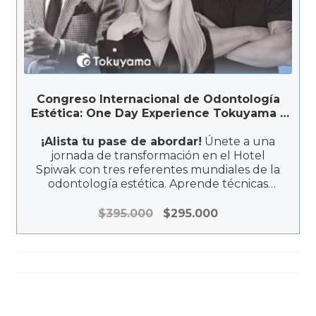
l
s
e
:
r
$
a
5
:
1
$
6
Congreso Internacional de Odontología
6
.
Estética: One Day Experience Tokuyama –
3
6
Cali 2026
0
0
¡Alista tu pase de abordar!
Únete a una
jornada de transformación en el Hotel
.
0
Spiwak con tres referentes mundiales de la
0
.
odontología estética. Aprende técnicas
0
avanzadas en resinas, carillas inyectadas y
0
biomateriales de la mano de expertos de
E
E
$
395.000
$
295.000
.
Japón, México y Brasil.
l
l
p
p
r
r
e
e
c
c
i
i