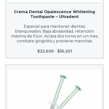
Crema Dental Opalescence Whitening
Toothpaste – Ultradent
Especial para mantener dientes
blanqueados. Baja abrasividad, retención
máxima de flúor. Aclara dos tonos en un mes,
combate gingivitis y previene manchas.
Rango
$
22.600
-
$
55.201
de
precios:
desde
$22.600
hasta
$55.201