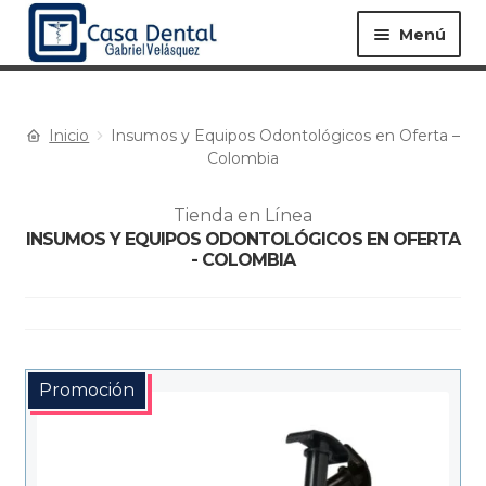
Menú
Inicio
Insumos y Equipos Odontológicos en Oferta –
Equipos ▸
Materiales ▸
Colombia
Tienda en Línea
Especialidades ▸
Instrumentos ▸
INSUMOS Y EQUIPOS ODONTOLÓGICOS EN OFERTA
- COLOMBIA
Procedimientos ▸
Bioseguridad ▸
Promoción
Desechables ▸