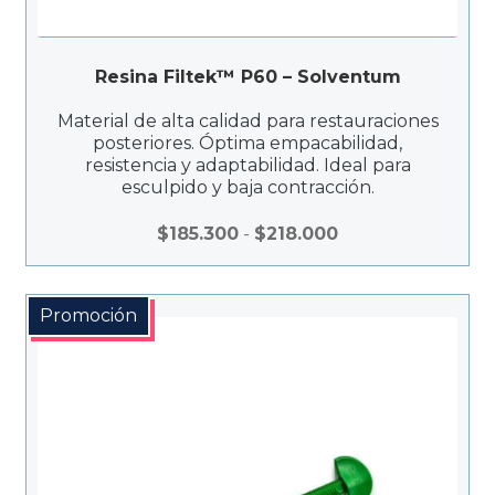
d
e
$
Resina Filtek™ P60 – Solventum
2
7
Material de alta calidad para restauraciones
0
posteriores. Óptima empacabilidad,
resistencia y adaptabilidad. Ideal para
.
esculpido y baja contracción.
0
0
R
$
185.300
-
$
218.000
0
a
h
n
a
g
Promoción
s
o
t
d
a
e
$
p
3
r
5
e
0