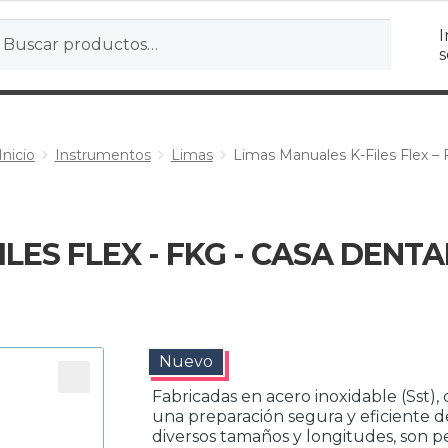
r
ar
I
s
Inicio
Instrumentos
Limas
Limas Manuales K-Files Flex –
LES FLEX - FKG - CASA DENTA
Nuevo
Fabricadas en acero inoxidable (Sst), 
una preparación segura y eficiente d
diversos tamaños y longitudes, son p