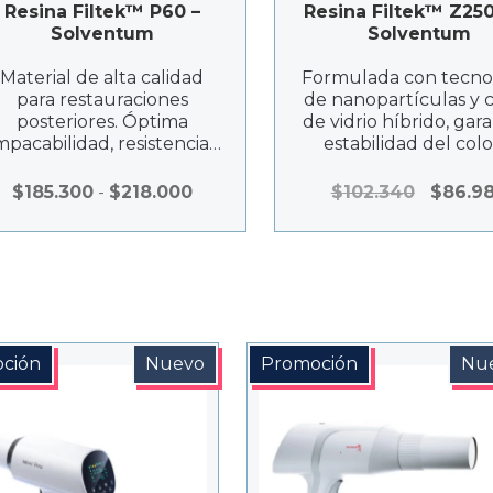
Resina Filtek™ P60 –
Resina Filtek™ Z250
Solventum
Solventum
Material de alta calidad
Formulada con tecno
para restauraciones
de nanopartículas y 
posteriores. Óptima
de vidrio híbrido, gar
pacabilidad, resistencia y
estabilidad del colo
adaptabilidad. Ideal para
adaptación natural 
esculpido y baja
estructura dental
Rango
El
$
185.300
-
$
218.000
$
102.340
$
86.9
contracción.
de
precio
precios:
original
desde
era:
$185.300
$102.340
hasta
$218.000
ción
Nuevo
Promoción
Nu