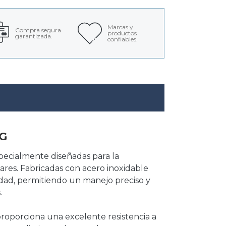
Marcas y
Compra segura
productos
garantizada.
confiables.
KG
specialmente diseñadas para la
ares. Fabricadas con acero inoxidable
ilidad, permitiendo un manejo preciso y
.
 proporciona una excelente resistencia a