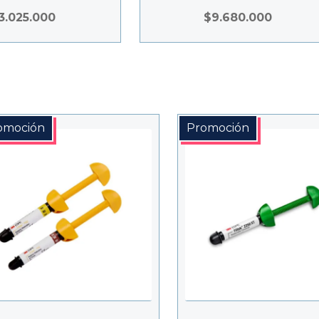
rotación.
dentales óptimos.
3.025.000
$
9.680.000
omoción
Promoción