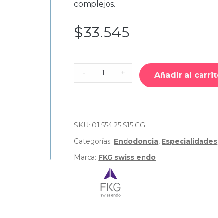
complejos.
$
33.545
Cantidad
-
+
de
Añadir al carrit
Limas
Manuales
K-
Files
Flex
-
SKU:
01.554.25.S15.CG
FKG
Categorías:
Endodoncia
,
Especialidades
Marca:
FKG swiss endo