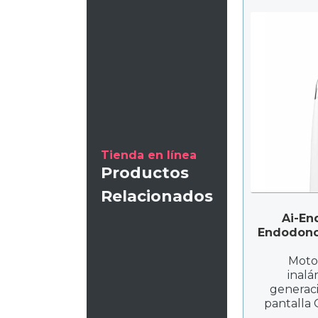
Tienda en línea
Productos
Relacionados
Ai-En
Endodonc
Moto
inalá
generaci
pantalla
limas Ni