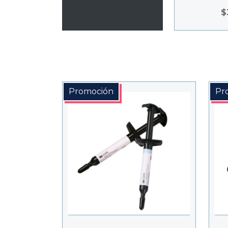
$
Promoción
Pr