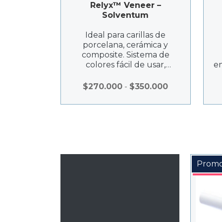
Relyx™ Veneer –
Solventum
Ideal para carillas de
porcelana, cerámica y
composite. Sistema de
colores fácil de usar,
em
adhesión fuerte, viscosidad
perfecta, y notable
Rango
$
270.000
-
$
350.000
estabilidad de color.
de
precios:
desde
$270.000
hasta
$350.000
Promo