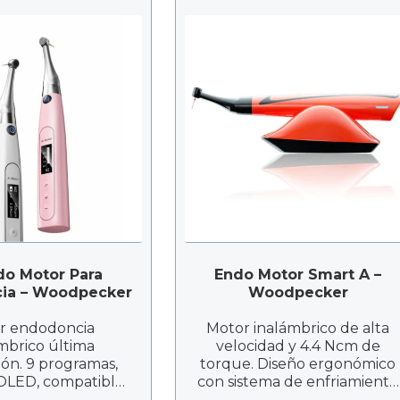
do Motor Para
Endo Motor Smart A –
ia – Woodpecker
Woodpecker
r endodoncia
Motor inalámbrico de alta
mbrico última
velocidad y 4.4 Ncm de
ón. 9 programas,
torque. Diseño ergonómico
 OLED, compatible
con sistema de enfriamiento
Ti. Rápido cambio
eficaz para procedimientos