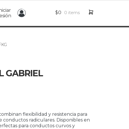
niciar
$
0
0 items
esión
 FKG
L GABRIEL
combinan flexibilidad y resistencia para
e conductos radiculares. Disponibles en
erfectas para conductos curvos y