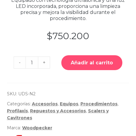
Equipado con tecnología ultrasónica y una luz
LED incorporada, proporciona una limpieza
precisa y mejora la visibilidad durante el
procedimiento.
$
750.200
Cantidad
-
+
Añadir al carrito
de
Scaler
Ultrasónico
UDS–
N2
LED
Built
SKU:
UDS-N2
in
-
Categorías:
Accesorios
,
Equipos
,
Procedimientos
,
Woodpecker
Profilaxis
,
Repuestos y Accesorios
,
Scalers y
Cavitrones
Marca:
Woodpecker