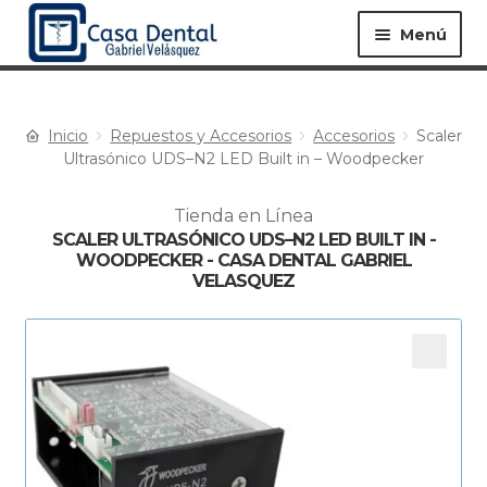
Menú
Inicio
Repuestos y Accesorios
Accesorios
Scaler
Equipos ▸
Materiales ▸
Ultrasónico UDS–N2 LED Built in – Woodpecker
Tienda en Línea
Especialidades ▸
Instrumentos ▸
SCALER ULTRASÓNICO UDS–N2 LED BUILT IN -
WOODPECKER - CASA DENTAL GABRIEL
VELASQUEZ
Procedimientos ▸
Bioseguridad ▸
Desechables ▸