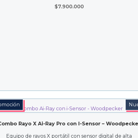
$
7.900.000
omoción
Nu
Combo Rayo X Ai-Ray Pro con I-Sensor – Woodpecke
Equipo de rayos X portátil con sensor digital de alta