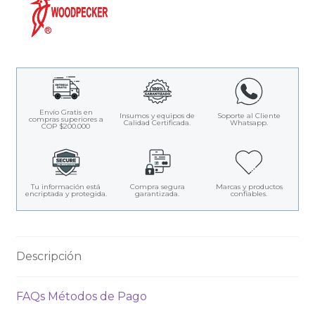
Envío Gratis en
Insumos y equipos de
Soporte al Cliente
compras superiores a
Calidad Certificada.
Whatsapp.
COP $200.000
Tu información está
Compra segura
Marcas y productos
encriptada y protegida.
garantizada.
confiables.
Descripción
FAQs Métodos de Pago