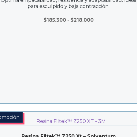
Óptima empacabilidad, resistencia y adaptabilidad. Ideal
para esculpido y baja contracción.
Rango
$
185.300
-
$
218.000
de
precios:
desde
$185.300
hasta
$218.000
omoción
Resina Filtek™ Z250 Xt – Solventum