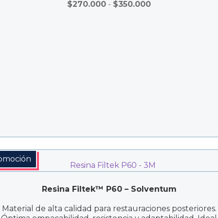
Rango
$
270.000
-
$
350.000
de
precios:
desde
$270.000
hasta
$350.000
omoción
Resina Filtek™ P60 – Solventum
Material de alta calidad para restauraciones posteriores.