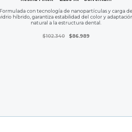
Formulada con tecnología de nanopartículas y carga d
vidrio híbrido, garantiza estabilidad del color y adaptació
natural a la estructura dental.
El
El
$
102.340
$
86.989
precio
precio
original
actual
era:
es:
$102.340.
$86.989.