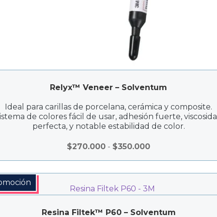
Relyx™ Veneer – Solventum
Ideal para carillas de porcelana, cerámica y composite.
istema de colores fácil de usar, adhesión fuerte, viscosid
perfecta, y notable estabilidad de color.
Rango
$
270.000
-
$
350.000
de
precios:
desde
omoción
$270.000
hasta
Resina Filtek™ P60 – Solventum
$350.000