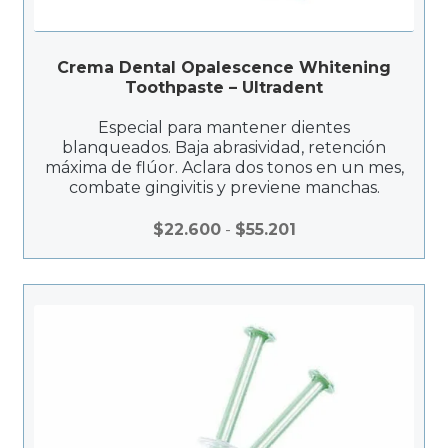
Crema Dental Opalescence Whitening
Toothpaste – Ultradent
Especial para mantener dientes
blanqueados. Baja abrasividad, retención
máxima de flúor. Aclara dos tonos en un mes,
combate gingivitis y previene manchas.
Rango
$
22.600
-
$
55.201
de
precios:
desde
$22.600
hasta
$55.201