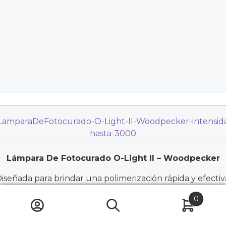
Lámpara De Fotocurado O-Light II – Woodpecker
iseñada para brindar una polimerización rápida y efectiv
esta lámpara de fotocurado contribuye a la solidificació
adecuada de resinas compuestas y otros materiales
0
fotosensibles. La O-LIGHT II es una herramienta clave e
procedimientos restaurativos, asegurando resultados