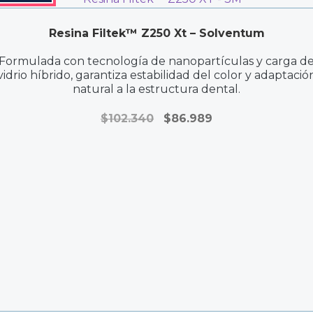
Resina Filtek™ Z250 Xt – Solventum
Formulada con tecnología de nanopartículas y carga d
vidrio híbrido, garantiza estabilidad del color y adaptació
natural a la estructura dental.
El
El
$
102.340
$
86.989
precio
precio
original
actual
era:
es:
$102.340.
$86.989.