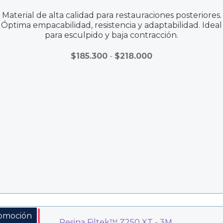
Material de alta calidad para restauraciones posteriores.
Óptima empacabilidad, resistencia y adaptabilidad. Ideal
para esculpido y baja contracción.
Rango
$
185.300
-
$
218.000
de
precios:
desde
$185.300
hasta
$218.000
omoción