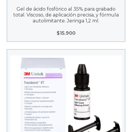
7
0
Gel de ácido fosfórico al 35% para grabado
total. Viscoso, de aplicación precisa, y fórmula
.
autolimitante. Jeringa 1,2 ml.
0
0
$
15.900
0
h
a
s
t
a
$
3
5
0
.
0
0
0