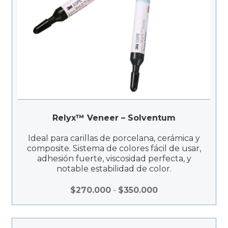
Relyx™ Veneer – Solventum
Ideal para carillas de porcelana, cerámica y
composite. Sistema de colores fácil de usar,
adhesión fuerte, viscosidad perfecta, y
notable estabilidad de color.
R
$
270.000
-
$
350.000
a
n
g