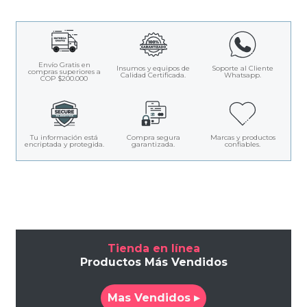
Envío Gratis en
Insumos y equipos de
Soporte al Cliente
compras superiores a
Calidad Certificada.
Whatsapp.
COP $200.000
Tu información está
Compra segura
Marcas y productos
encriptada y protegida.
garantizada.
confiables.
Tienda en línea
Productos Más Vendidos
Mas Vendidos ▸