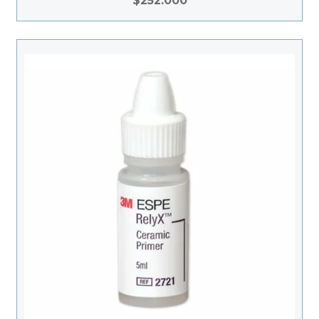
$
252.000