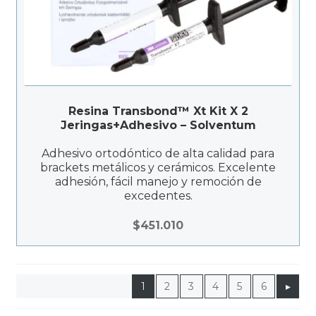
Resina Transbond™ Xt Kit X 2
Jeringas+Adhesivo – Solventum
Adhesivo ortodóntico de alta calidad para
brackets metálicos y cerámicos. Excelente
adhesión, fácil manejo y remoción de
excedentes.
$
451.010
1
2
3
4
5
6
▸