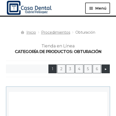
Menú
Inicio
Procedimientos
Obturación
Equipos ▸
Materiales ▸
Tienda en Línea
CATEGORÍA DE PRODUCTOS: OBTURACIÓN
Especialidades ▸
Instrumentos ▸
1
2
3
4
5
6
▸
Procedimientos ▸
Bioseguridad ▸
Desechables ▸