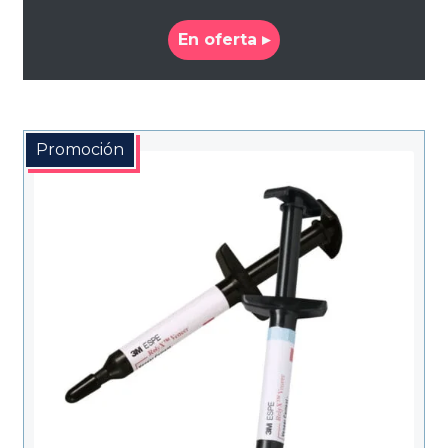
En oferta ▸
Promoción