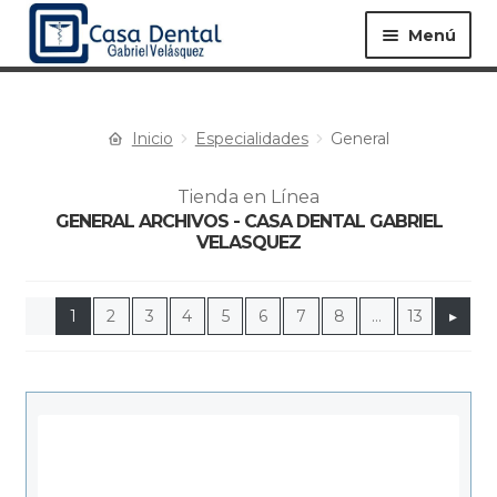
Menú
Inicio
Especialidades
General
Equipos ▸
Materiales ▸
Tienda en Línea
GENERAL ARCHIVOS - CASA DENTAL GABRIEL
Especialidades ▸
Instrumentos ▸
VELASQUEZ
1
2
3
4
5
6
7
8
…
13
▸
Procedimientos ▸
Bioseguridad ▸
Desechables ▸