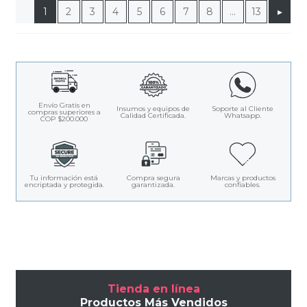
1
2
3
4
5
6
7
8
…
13
▸
Envío Gratis en
Insumos y equipos de
Soporte al Cliente
compras superiores a
Calidad Certificada.
Whatsapp.
COP $200.000
Tu información está
Compra segura
Marcas y productos
encriptada y protegida.
garantizada.
confiables.
Tienda en línea
Productos Más Vendidos