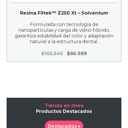
Resina Filtek™ Z250 Xt – Solventum
Formulada con tecnología de
nanopartículas y carga de vidrio híbrido,
garantiza estabilidad del color y adaptación
natural a la estructura dental.
El
El
$
102.340
$
86.989
precio
precio
original
actual
era:
es:
$102.340.
$86.989.
Tienda en línea
Productos Destacados
Destacados ▸