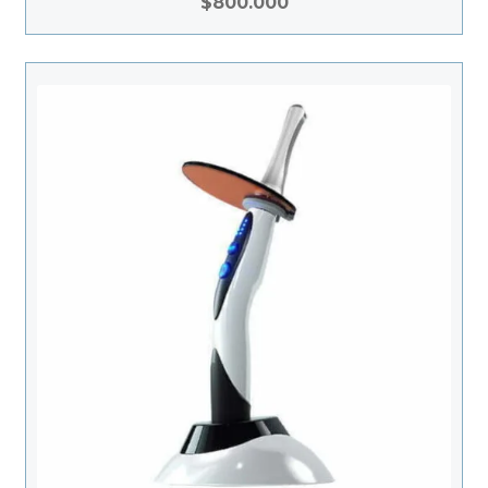
herramienta clave en procedimientos
$
800.000
restaurativos, asegurando resultados
duraderos y estéticos.