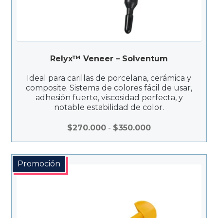
Relyx™ Veneer – Solventum
Ideal para carillas de porcelana, cerámica y
composite. Sistema de colores fácil de usar,
adhesión fuerte, viscosidad perfecta, y
notable estabilidad de color.
Rango
$
270.000
-
$
350.000
de
precios:
desde
Promoción
$270.000
hasta
$350.000