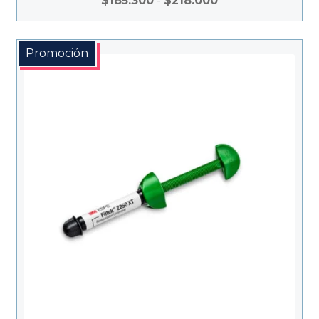
$
185.300
-
$
218.000
de
precios:
desde
Promoción
$185.300
hasta
$218.000