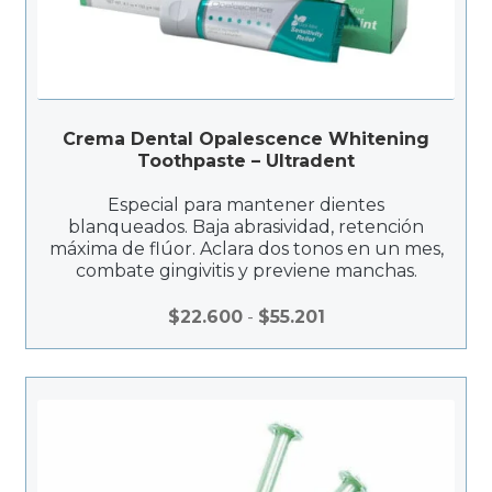
Crema Dental Opalescence Whitening
Toothpaste – Ultradent
Especial para mantener dientes
blanqueados. Baja abrasividad, retención
máxima de flúor. Aclara dos tonos en un mes,
combate gingivitis y previene manchas.
Rango
$
22.600
-
$
55.201
de
precios:
desde
$22.600
hasta
$55.201