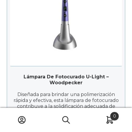
Lámpara De Fotocurado U-Light –
Woodpecker
Diseñada para brindar una polimerización
rápida y efectiva, esta lámpara de fotocurado
contribuye a la solidificación adecuada de
resinas compuestas y otros materiales
0
fotosensibles. La O-LIGHT II es una
herramienta clave en procedimientos
$
1.650.000
restaurativos, asegurando resultados