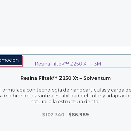
hasta
$218.000
omoción
Resina Filtek™ Z250 Xt – Solventum
Formulada con tecnología de nanopartículas y carga d
vidrio híbrido, garantiza estabilidad del color y adaptació
natural a la estructura dental.
El
El
$
102.340
$
86.989
precio
precio
original
actual