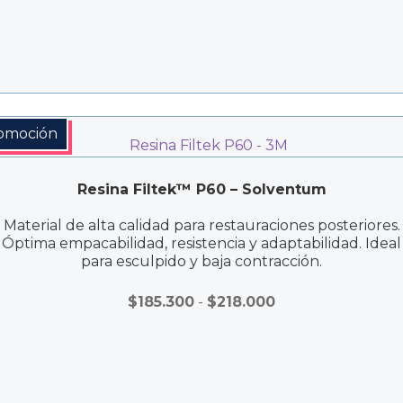
omoción
Resina Filtek™ P60 – Solventum
Material de alta calidad para restauraciones posteriores.
Óptima empacabilidad, resistencia y adaptabilidad. Ideal
para esculpido y baja contracción.
Rango
$
185.300
-
$
218.000
de
precios:
desde
$185.300