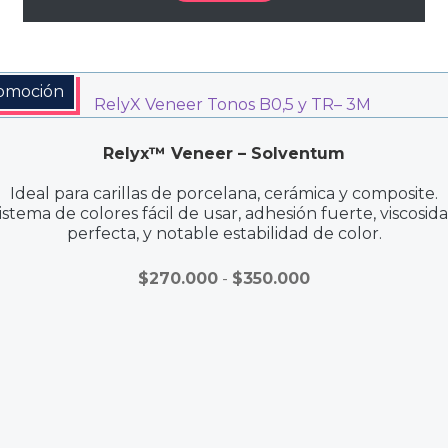
omoción
Relyx™ Veneer – Solventum
Ideal para carillas de porcelana, cerámica y composite.
istema de colores fácil de usar, adhesión fuerte, viscosid
perfecta, y notable estabilidad de color.
Rango
$
270.000
-
$
350.000
de
precios:
desde
$270.000
hasta
$350.000