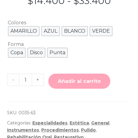
Rang
$
14.400
-
$
33.400
de
Colores
precio
AMARILLO
AZUL
BLANCO
VERDE
desd
Forma
Copa
Disco
Punta
$14.4
hasta
Cantidad
-
+
de
$33.4
Añadir al carrito
Pulidores
Jiffy
-
Ultradent
SKU:
0035-63
Categorías:
Especialidades
,
Estética
,
General
,
Instrumentos
,
Procedimientos
,
Pulido
,
Rehabilitación Oral
,
Restaurativo