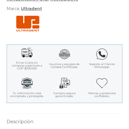
Marca:
Ultradent
Envío Gratis en
Insumos y equipos de
Soporte al Cliente
compras superiores a
Calidad Certificada.
Whatsapp.
COP $200.000
Tu información está
Compra segura
Marcas y productos
encriptada y protegida.
garantizada.
confiables.
Descripción