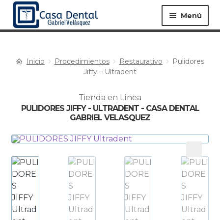
Menú
Inicio
Procedimientos
Restaurativo
Pulidores
Equipos ▸
Materiales ▸
Jiffy – Ultradent
Tienda en Línea
Especialidades ▸
Instrumentos ▸
PULIDORES JIFFY - ULTRADENT - CASA DENTAL
GABRIEL VELASQUEZ
Procedimientos ▸
Bioseguridad ▸
Desechables ▸