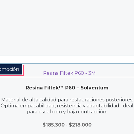
$270.000
hasta
$350.000
omoción
Resina Filtek™ P60 – Solventum
Material de alta calidad para restauraciones posteriores.
Óptima empacabilidad, resistencia y adaptabilidad. Ideal
para esculpido y baja contracción.
Rango
$
185.300
-
$
218.000
de