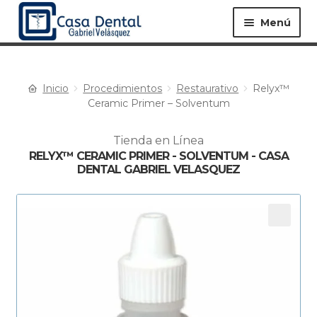
Menú
Inicio
Procedimientos
Restaurativo
Relyx™
Equipos ▸
Materiales ▸
Ceramic Primer – Solventum
Tienda en Línea
Especialidades ▸
Instrumentos ▸
RELYX™ CERAMIC PRIMER - SOLVENTUM - CASA
DENTAL GABRIEL VELASQUEZ
Procedimientos ▸
Bioseguridad ▸
Desechables ▸