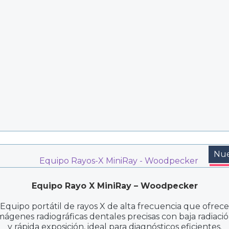
Nu
Equipo Rayo X MiniRay – Woodpecker
Equipo portátil de rayos X de alta frecuencia que ofrece
mágenes radiográficas dentales precisas con baja radiaci
y rápida exposición, ideal para diagnósticos eficientes.