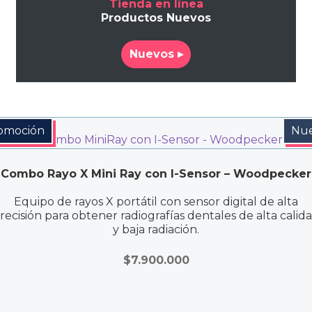
Tienda en línea
Productos Nuevos
Nuevos ▸
omoción
Nu
Combo Rayo X Mini Ray con I-Sensor – Woodpecker
Equipo de rayos X portátil con sensor digital de alta
recisión para obtener radiografías dentales de alta calid
y baja radiación.
$
7.900.000