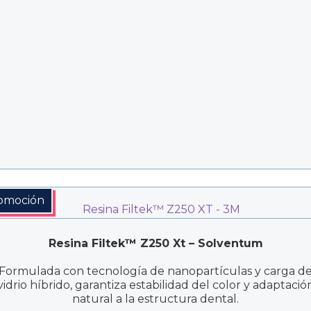
precios:
desde
$185.300
hasta
$218.000
omoción
Resina Filtek™ Z250 Xt – Solventum
Formulada con tecnología de nanopartículas y carga d
vidrio híbrido, garantiza estabilidad del color y adaptació
natural a la estructura dental.