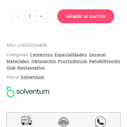
Cantidad
-
+
Añadir al carrito
de
Relyx™
Ceramic
Primer
-
Solventum
SKU:
LH000004895
Categorías:
Cementos
,
Especialidades
,
General
,
Materiales
,
Obturación
,
Prostodoncia
,
Rehabilitación
Oral
,
Restaurativo
Marca:
Solventum