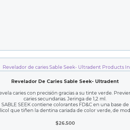
Revelador De Caries Sable Seek- Ultradent
vela caries con precisión gracias a su tinte verde. Previ
caries secundarias. Jeringa de 1,2 ml.
SABLE SEEK contiene colorantes FD&C en una base de
licol que tiñen la dentina cariada de color verde, de mo
que pueda distinguirse de la pulpa y sea más fácil de
identificar, incluso en preparaciones de más profundidad
$
26.500