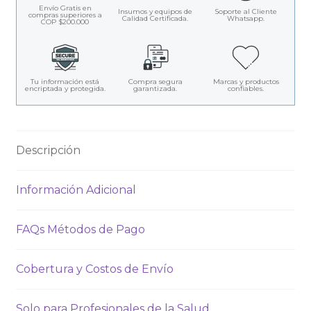
Envío Gratis en
Insumos y equipos de
Soporte al Cliente
compras superiores a
Calidad Certificada.
Whatsapp.
COP $200.000
Tu información está
Compra segura
Marcas y productos
encriptada y protegida.
garantizada.
confiables.
Descripción
Información Adicional
FAQs Métodos de Pago
Cobertura y Costos de Envío
Solo para Profesionales de la Salud