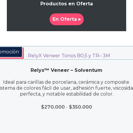
Productos en Oferta
En Oferta ▸
omoción
Relyx™ Veneer – Solventum
Ideal para carillas de porcelana, cerámica y composite.
istema de colores fácil de usar, adhesión fuerte, viscosid
perfecta, y notable estabilidad de color.
Rango
$
270.000
-
$
350.000
de
precios:
desde