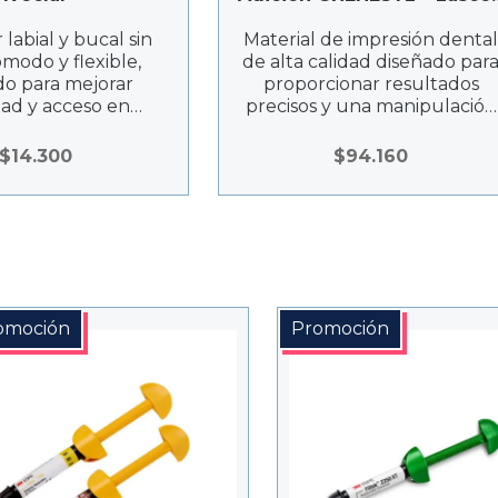
S.P.A.
 labial y bucal sin
Material de impresión denta
ómodo y flexible,
de alta calidad diseñado par
do para mejorar
proporcionar resultados
idad y acceso en
precisos y una manipulación
ientos dentales.
fácil. Con una formulación
equilibrada, garantiza una
$
14.300
$
94.160
dispensación controlada y
cobertura detallada para
impresiones dentales.
omoción
Promoción