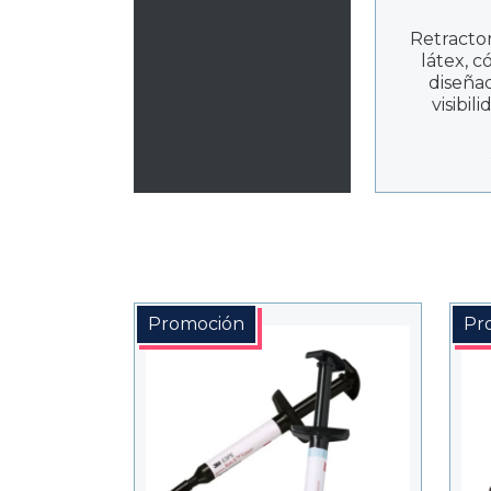
Retractor
látex, c
diseña
visibil
procedim
Promoción
Pr