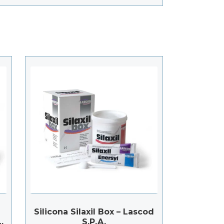
Silicona Silaxil Box – Lascod
d
S.P.A.