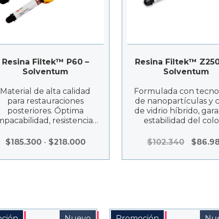
Resina Filtek™ P60 –
Resina Filtek™ Z250
Solventum
Solventum
Material de alta calidad
Formulada con tecno
para restauraciones
de nanopartículas y 
posteriores. Óptima
de vidrio híbrido, gar
pacabilidad, resistencia y
estabilidad del colo
adaptabilidad. Ideal para
adaptación natural 
esculpido y baja
estructura dental
Rango
El
$
185.300
-
$
218.000
$
102.340
$
86.9
contracción.
de
precio
precios:
original
desde
era:
$185.300
$102.340
hasta
$218.000
ción
Nuevo
Promoción
Nu