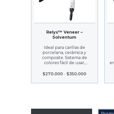
Relyx™ Veneer –
Solventum
Ideal para carillas de
porcelana, cerámica y
composite. Sistema de
colores fácil de usar,
em
adhesión fuerte, viscosidad
perfecta, y notable
Rango
$
270.000
-
$
350.000
estabilidad de color.
de
precios:
desde
$270.000
hasta
$350.000
Promo