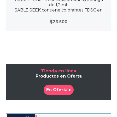
de 1,2 ml.
SABLE SEEK contiene colorantes FD&C en
una base de glicol que tiñen la dentina
cariada de color verde, de modo que pueda
$
26.500
distinguirse de la pulpa y sea más fácil de
identificar, incluso en preparaciones de más
profundidad.
Tienda en línea
Productos en Oferta
En Oferta ▸