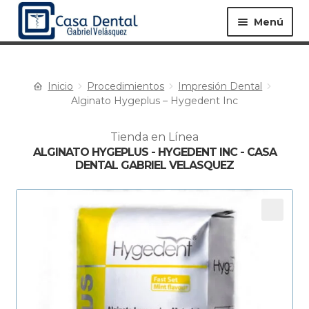
Menú
Inicio
Procedimientos
Impresión Dental
Equipos ▸
Materiales ▸
Alginato Hygeplus – Hygedent Inc
Tienda en Línea
Especialidades ▸
Instrumentos ▸
ALGINATO HYGEPLUS - HYGEDENT INC - CASA
DENTAL GABRIEL VELASQUEZ
Procedimientos ▸
Bioseguridad ▸
Desechables ▸