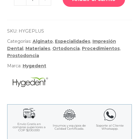
de
Alginato
Hygeplus
-
Hygedent
Inc
SKU:
HYGEPLUS
Categorías:
Alginato
,
Especialidades
,
Impresión
Dental
,
Materiales
,
Ortodoncia
,
Procedimientos
,
Prostodoncia
Marca:
Hygedent
Envío Gratis en
Insumos y equipos de
Soporte al Cliente
compras superiores a
Calidad Certificada.
Whatsapp.
COP $200.000