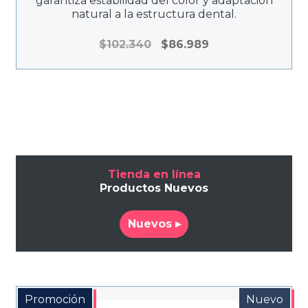
garantiza estabilidad del color y adaptación
natural a la estructura dental.
El
El
$
102.340
$
86.989
precio
precio
original
actual
era:
es:
$102.340.
$86.989.
Tienda en línea
Productos Nuevos
Nuevos ▸
Promoción
Nuevo