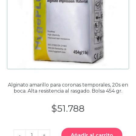
Productos Más Vendidos ▸
Productos Destacados ▸
Ofertas y Promociones ▸
Nuevos Lanzamientos ▸
Alginato amarillo para coronas temporales, 20s en
boca. Alta resistencia al rasgado. Bolsa 454 gr.
$
51.788
Cantidad
-
+
Añadir al carrito