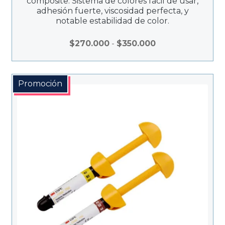
composite. Sistema de colores fácil de usar,
adhesión fuerte, viscosidad perfecta, y
notable estabilidad de color.
Rango
$
270.000
-
$
350.000
de
precios:
desde
Promoción
$270.000
hasta
$350.000