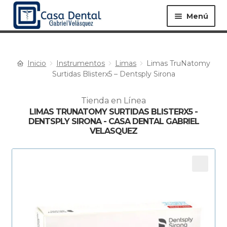
Menú
Inicio
Instrumentos
Limas
Limas TruNatomy
Equipos ▸
Materiales ▸
Surtidas Blisterx5 – Dentsply Sirona
Tienda en Línea
Especialidades ▸
Instrumentos ▸
LIMAS TRUNATOMY SURTIDAS BLISTERX5 -
DENTSPLY SIRONA - CASA DENTAL GABRIEL
VELASQUEZ
Procedimientos ▸
Bioseguridad ▸
Desechables ▸