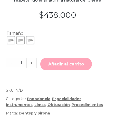
respetando la anatomía natural del diente
$
438.000
Tamaño
Cantidad
-
+
de
Añadir al carrito
Limas
TruNatomy
Surtidas
Blisterx5
-
Dentsply
SKU:
N/D
Sirona
Categorías:
Endodoncia
,
Especialidades
,
Instrumentos
,
Limas
,
Obturación
,
Procedimientos
Marca:
Dentsply Sirona