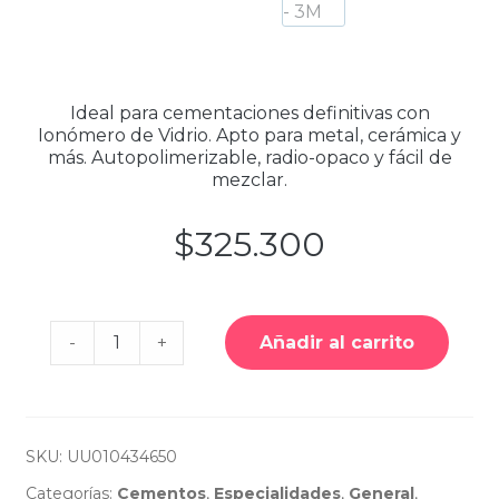
Ideal para cementaciones definitivas con
Ionómero de Vidrio. Apto para metal, cerámica y
más. Autopolimerizable, radio-opaco y fácil de
mezclar.
$
325.300
Cantidad
-
+
Añadir al carrito
de
Ketac™
Cem
Easymix
Kit
De
Introducción
SKU:
UU010434650
-
Solventum
Categorías:
Cementos
,
Especialidades
,
General
,