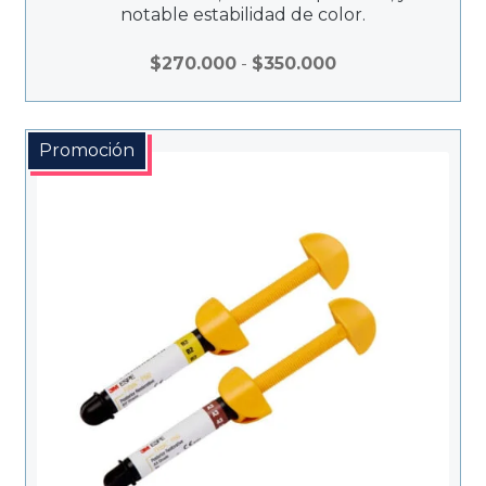
notable estabilidad de color.
Rango
$
270.000
-
$
350.000
de
precios:
desde
Promoción
$270.000
hasta
$350.000