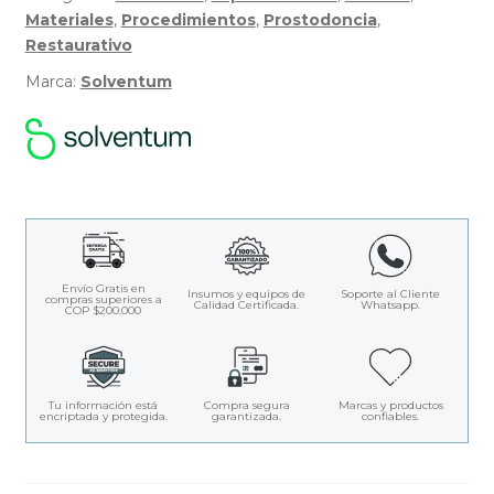
Materiales
,
Procedimientos
,
Prostodoncia
,
Restaurativo
Marca:
Solventum
Envío Gratis en
Insumos y equipos de
Soporte al Cliente
compras superiores a
Calidad Certificada.
Whatsapp.
COP $200.000
Tu información está
Compra segura
Marcas y productos
encriptada y protegida.
garantizada.
confiables.