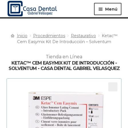
Menú
Inicio
Procedimientos
Restaurativo
Ketac™
Equipos ▸
Materiales ▸
Cem Easymix Kit De Introducción – Solventum
Tienda en Línea
Especialidades ▸
Instrumentos ▸
KETAC™ CEM EASYMIX KIT DE INTRODUCCIÓN -
SOLVENTUM - CASA DENTAL GABRIEL VELASQUEZ
Procedimientos ▸
Bioseguridad ▸
Desechables ▸