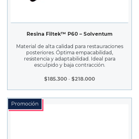
Resina Filtek™ P60 – Solventum
Material de alta calidad para restauraciones
posteriores. Óptima empacabilidad,
resistencia y adaptabilidad. Ideal para
esculpido y baja contracción.
Rango
$
185.300
-
$
218.000
de
precios:
desde
Promoción
$185.300
hasta
$218.000