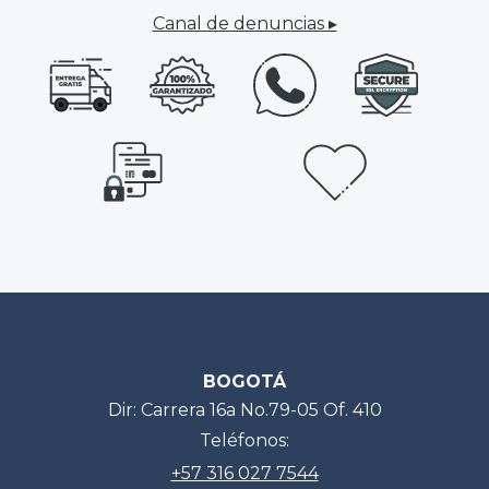
Canal de denuncias ▸
BOGOTÁ
Dir: Carrera 16a No.79-05 Of. 410
Teléfonos:
+57 316 027 7544