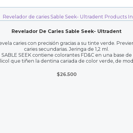
Revelador De Caries Sable Seek- Ultradent
vela caries con precisión gracias a su tinte verde. Previ
caries secundarias. Jeringa de 1,2 ml.
SABLE SEEK contiene colorantes FD&C en una base de
licol que tiñen la dentina cariada de color verde, de mo
que pueda distinguirse de la pulpa y sea más fácil de
identificar, incluso en preparaciones de más profundidad
$
26.500