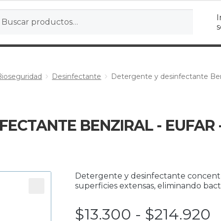
r
ar
I
s
Bioseguridad
Desinfectante
Detergente y desinfectante Benz
FECTANTE BENZIRAL - EUFAR 
Detergente y desinfectante concentra
superficies extensas, eliminando bact
R
$
13.300
-
$
214.920