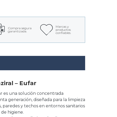
Marcas y
Compra segura
productos
garantizada.
confiables.
iral – Eufar
ar es una solución concentrada
ta generación, diseñada para la limpieza
, paredes y techos en entornos sanitarios
 de higiene.