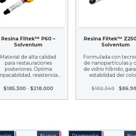
Resina Filtek™ P60 –
Resina Filtek™ Z250
Solventum
Solventum
Material de alta calidad
Formulada con tecno
para restauraciones
de nanopartículas y 
posteriores. Óptima
de vidrio híbrido, gar
pacabilidad, resistencia y
estabilidad del colo
adaptabilidad. Ideal para
adaptación natural 
esculpido y baja
estructura dental
Rango
El
$
185.300
-
$
218.000
$
102.340
$
86.9
contracción.
de
precio
precios:
original
desde
era:
$185.300
$102.340
hasta
$218.000
ción
Nuevo
Promoción
Nu