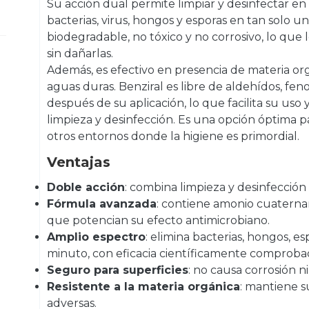
Su acción dual permite limpiar y desinfectar e
bacterias, virus, hongos y esporas en tan solo 
biodegradable, no tóxico y no corrosivo, lo que 
sin dañarlas.
Además, es efectivo en presencia de materia org
aguas duras. Benziral es libre de aldehídos, fen
después de su aplicación, lo que facilita su uso
limpieza y desinfección. Es una opción óptima par
otros entornos donde la higiene es primordial.
Ventajas
Doble acción
: combina limpieza y desinfección
Fórmula avanzada
: contiene amonio cuaterna
que potencian su efecto antimicrobiano.
Amplio espectro
: elimina bacterias, hongos, es
minuto, con eficacia científicamente comproba
Seguro para superficies
: no causa corrosión n
Resistente a la materia orgánica
: mantiene s
adversas.