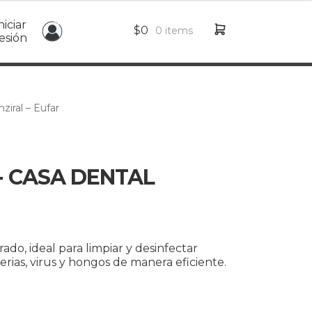
niciar
$
0
0 items
esión
iral – Eufar
- CASA DENTAL
do, ideal para limpiar y desinfectar
erias, virus y hongos de manera eficiente.
ango