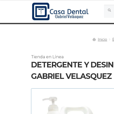
desde
$13.300
Busca
Busc
por:
hasta
$214.920
Inicio
Tienda en Línea
DETERGENTE Y DESIN
GABRIEL VELASQUEZ