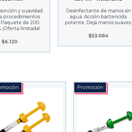
orción y suavidad.
Desinfectante de manos sin
ra procedimientos
agua. Acción bactericida
. Paquete de 200
potente. Deja manos suaves.
 ¡Oferta limitada!
$
53.084
$
6.120
omoción
Promoción