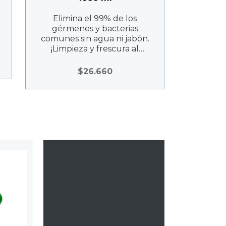
Elimina el 99% de los
gérmenes y bacterias
comunes sin agua ni jabón.
¡Limpieza y frescura al
alcance de tus manos.
$
26.660