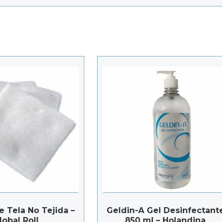
e Tela No Tejida –
Geldin-A Gel Desinfectant
lobal Roll
850 ml – Holandina