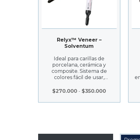
Relyx™ Veneer –
Solventum
Ideal para carillas de
porcelana, cerámica y
composite. Sistema de
colores fácil de usar,
em
adhesión fuerte, viscosidad
perfecta, y notable
Rango
$
270.000
-
$
350.000
estabilidad de color.
de
precios:
desde
$270.000
hasta
$350.000
Promo