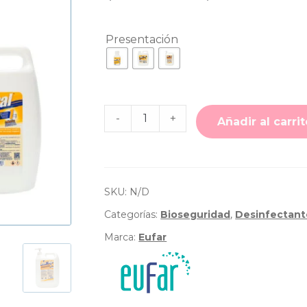
d
Presentación
p
d
$
Cantidad
-
+
de
Añadir al carrit
Detergente
h
y
desinfectante
Benziral
$
-
Eufar
SKU:
N/D
Categorías:
Bioseguridad
,
Desinfectant
Marca:
Eufar