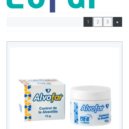
Productos Más Vendidos ▸
Productos Destacados ▸
1
2
3
▸
Ofertas y Promociones ▸
Nuevos Lanzamientos ▸