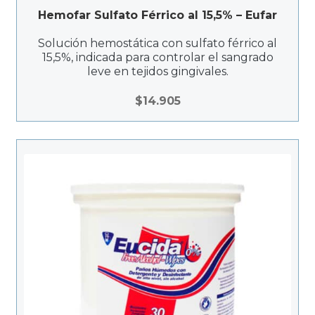
$
Hemofar Sulfato Férrico al 15,5% – Eufar
1
3
Solución hemostática con sulfato férrico al
.
15,5%, indicada para controlar el sangrado
leve en tejidos gingivales.
3
0
$
14.905
0
h
a
s
t
a
$
2
1
4
.
9
2