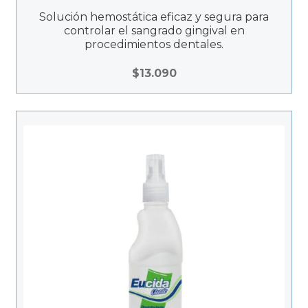
8
Solución hemostática eficaz y segura para
.
controlar el sangrado gingival en
procedimientos dentales.
2
2
$
13.090
3
h
a
s
t
a
$
5
1
.
7
0
6