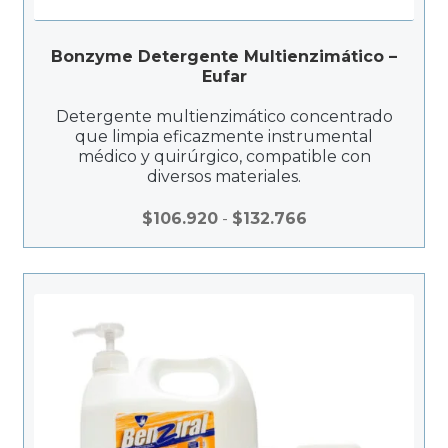
e
$
Bonzyme Detergente Multienzimático –
1
Eufar
4
.
Detergente multienzimático concentrado
que limpia eficazmente instrumental
1
médico y quirúrgico, compatible con
2
diversos materiales.
4
h
R
$
106.920
-
$
132.766
a
a
s
n
t
g
a
o
$
d
7
e
9
p
.
r
6
e