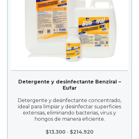
8
c
3
i
o
s
:
d
e
s
d
e
$
Detergente y desinfectante Benziral –
1
Eufar
0
6
Detergente y desinfectante concentrado,
ideal para limpiar y desinfectar superficies
.
extensas, eliminando bacterias, virus y
9
hongos de manera eficiente.
2
0
R
$
13.300
-
$
214.920
h