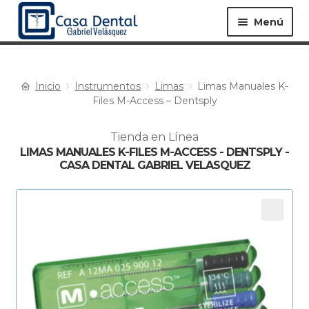
Menú
Inicio
Instrumentos
Limas
Limas Manuales K-
Equipos ▸
Materiales ▸
Files M-Access – Dentsply
Tienda en Línea
Especialidades ▸
Instrumentos ▸
LIMAS MANUALES K-FILES M-ACCESS - DENTSPLY -
CASA DENTAL GABRIEL VELASQUEZ
Procedimientos ▸
Bioseguridad ▸
Desechables ▸