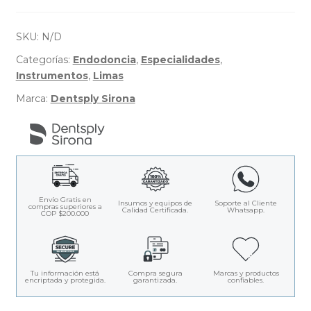
Files
M-
Access
SKU:
N/D
-
Dentsply
Categorías:
Endodoncia
,
Especialidades
,
Instrumentos
,
Limas
Marca:
Dentsply Sirona
Envío Gratis en
Insumos y equipos de
Soporte al Cliente
compras superiores a
Calidad Certificada.
Whatsapp.
COP $200.000
Tu información está
Compra segura
Marcas y productos
encriptada y protegida.
garantizada.
confiables.