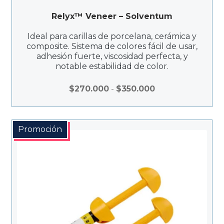
Relyx™ Veneer – Solventum
Ideal para carillas de porcelana, cerámica y
composite. Sistema de colores fácil de usar,
adhesión fuerte, viscosidad perfecta, y
notable estabilidad de color.
Rango
$
270.000
-
$
350.000
de
precios:
desde
Promoción
$270.000
hasta
$350.000