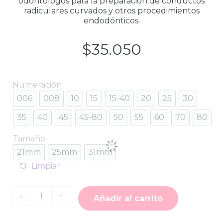
odontólogos para la preparación de conductos
radiculares curvados y otros procedimientos
endodónticos.
$
35.050
Numeración
006
008
10
15
15-40
20
25
30
35
40
45
45-80
50
55
60
70
80
Tamaño
21mm
25mm
31mm
Limpiar
Cantidad
-
+
de
Añadir al carrito
Limas
Manuales
K-