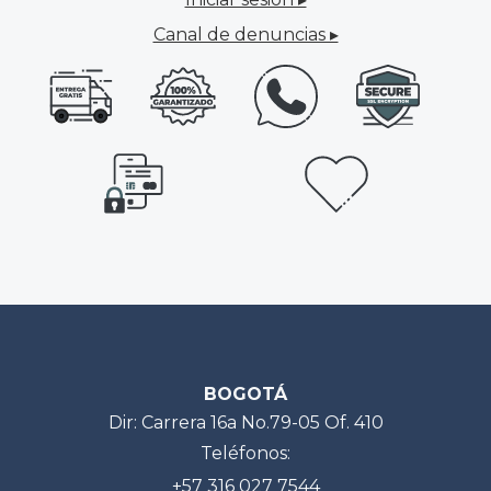
Canal de denuncias ▸
BOGOTÁ
Dir: Carrera 16a No.79-05 Of. 410
Teléfonos:
+57 316 027 7544