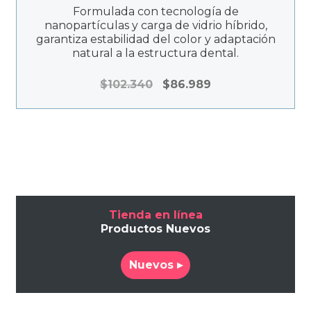
Formulada con tecnología de
nanopartículas y carga de vidrio híbrido,
garantiza estabilidad del color y adaptación
natural a la estructura dental.
El
El
$
102.340
$
86.989
precio
precio
original
actual
era:
es:
$102.340.
$86.989.
Tienda en línea
Productos Nuevos
Nuevos ▸