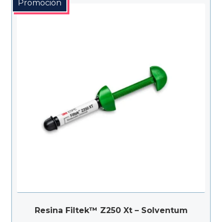
Promoción
$185.300
hasta
$218.000
Resina Filtek™ Z250 Xt – Solventum