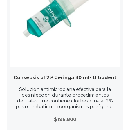
Consepsis al 2% Jeringa 30 ml- Ultradent
Solución antimicrobiana efectiva para la
desinfección durante procedimientos
dentales que contiene clorhexidina al 2%
para combatir microorganismos patógenos
en conductos radiculares y cavidades
preparadas.
$
196.800