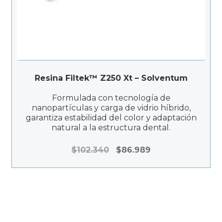
Resina Filtek™ Z250 Xt – Solventum
Formulada con tecnología de
nanopartículas y carga de vidrio híbrido,
garantiza estabilidad del color y adaptación
natural a la estructura dental.
El
El
$
102.340
$
86.989
precio
precio
original
actual
era:
es:
$102.340.
$86.989.