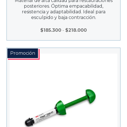
Material de alta calidad para restauraciones
posteriores. Óptima empacabilidad,
resistencia y adaptabilidad. Ideal para
esculpido y baja contracción.
Rango
$
185.300
-
$
218.000
de
precios:
desde
Promoción
$185.300
hasta
$218.000