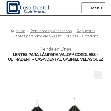
Menú
Inicio
Repuestos y Accesorios
Repuestos
Equipos ▸
Materiales ▸
Lentes para lámpara VALO™ Cordless – Ultradent
Tienda en Línea
Especialidades ▸
Instrumentos ▸
LENTES PARA LÁMPARA VALO™ CORDLESS -
ULTRADENT - CASA DENTAL GABRIEL VELASQUEZ
Procedimientos ▸
Bioseguridad ▸
Desechables ▸