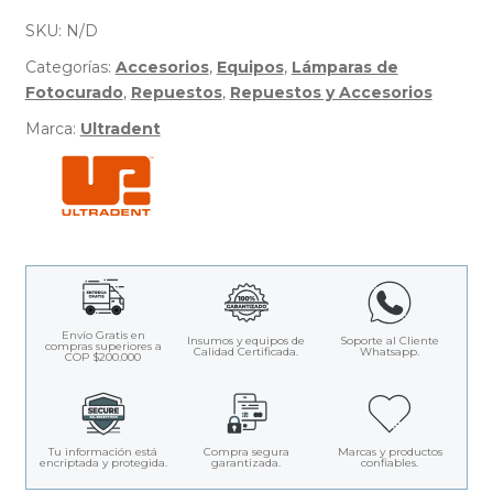
$224
Cordless
-
SKU:
N/D
Ultradent
Categorías:
Accesorios
,
Equipos
,
Lámparas de
Fotocurado
,
Repuestos
,
Repuestos y Accesorios
Marca:
Ultradent
Envío Gratis en
Insumos y equipos de
Soporte al Cliente
compras superiores a
Calidad Certificada.
Whatsapp.
COP $200.000
Tu información está
Compra segura
Marcas y productos
encriptada y protegida.
garantizada.
confiables.