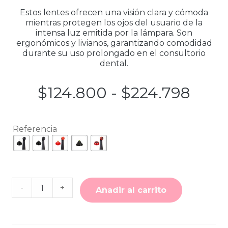
Estos lentes ofrecen una visión clara y cómoda
mientras protegen los ojos del usuario de la
intensa luz emitida por la lámpara. Son
ergonómicos y livianos, garantizando comodidad
durante su uso prolongado en el consultorio
dental.
Ran
$
124.800
-
$
224.798
de
Referencia
preci
desd
$124
Cantidad
-
+
de
Añadir al carrito
Lentes
hast
para
lámpara
VALO™