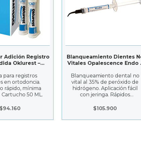
or Adición Registro
Blanqueamiento Dientes N
ida Oklurest –
Vitales Opalescence Endo –
scod S.P.A.
Ultradent
a para registros
Blanqueamiento dental no
s en ortodoncia.
vital al 35% de peróxido de
o rápido, mínima
hidrógeno. Aplicación fácil
. Cartucho 50 ML.
con jeringa. Rápidos
resultados en 1-3 días. 1,5 gr.
$
94.160
$
105.900