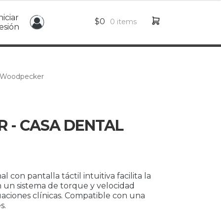
niciar
$
0
0 items
esión
– Woodpecker
 - CASA DENTAL
on pantalla táctil intuitiva facilita la
n un sistema de torque y velocidad
tuaciones clínicas. Compatible con una
s.