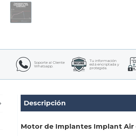
Tu información
Soporte al Cliente
está encriptada y
Whatsapp.
protegida.
Descripción
Motor de Implantes Implant Ai