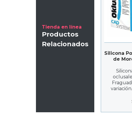
Tienda en línea
Productos
Relacionados
Silicona P
de Mord
La
Silicon
oclusale
Fraguad
variación