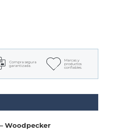
Marcas y
Compra segura
productos
garantizada.
confiables.
r – Woodpecker