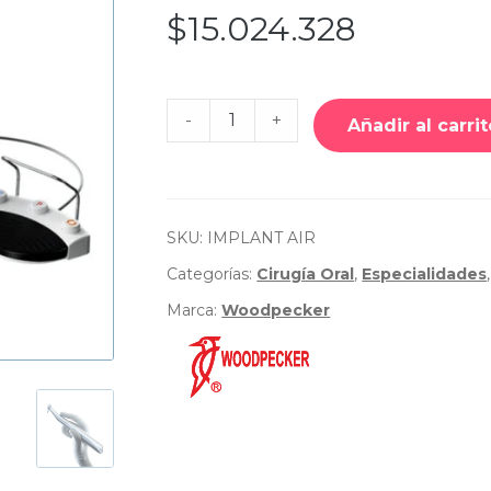
$
15.024.328
Cantidad
-
+
de
Añadir al carrit
Motor
de
Implantes
Implant
Air
-
SKU:
IMPLANT AIR
Woodpecker
Categorías:
Cirugía Oral
,
Especialidades
Marca:
Woodpecker