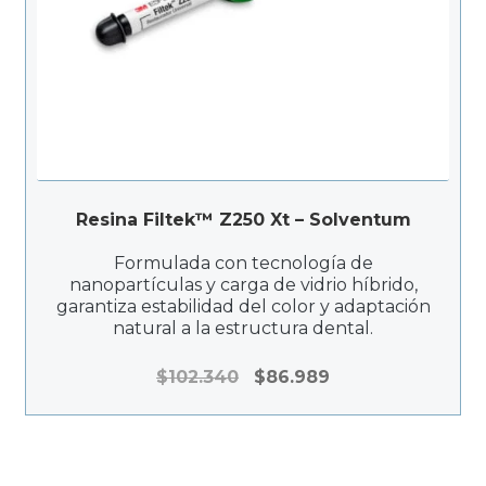
Resina Filtek™ Z250 Xt – Solventum
Formulada con tecnología de
nanopartículas y carga de vidrio híbrido,
garantiza estabilidad del color y adaptación
natural a la estructura dental.
El
El
$
102.340
$
86.989
precio
precio
original
actual
era:
es:
$102.340.
$86.989.