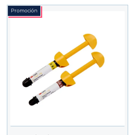
precios:
desde
Promoción
$270.000
hasta
$350.000