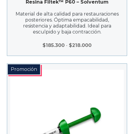
Resina Filtek™ P60 – Solventum
Material de alta calidad para restauraciones
posteriores. Óptima empacabilidad,
resistencia y adaptabilidad. Ideal para
esculpido y baja contracción.
Rango
$
185.300
-
$
218.000
de
precios:
desde
Promoción
$185.300
hasta
$218.000