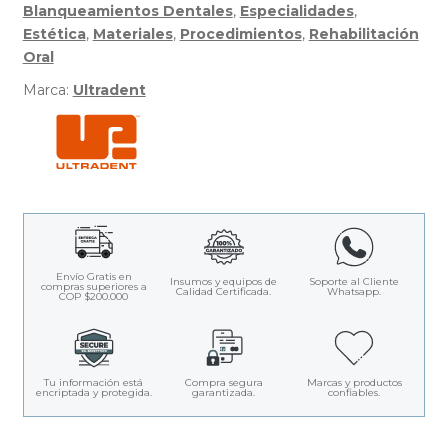
Blanqueamientos Dentales
,
Especialidades
,
Estética
,
Materiales
,
Procedimientos
,
Rehabilitación
Oral
Marca:
Ultradent
Envío Gratis en
Insumos y equipos de
Soporte al Cliente
compras superiores a
Calidad Certificada.
Whatsapp.
COP $200.000
Tu información está
Compra segura
Marcas y productos
encriptada y protegida.
garantizada.
confiables.