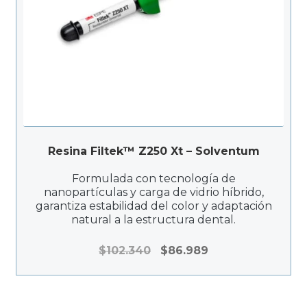
Resina Filtek™ Z250 Xt – Solventum
Formulada con tecnología de
nanopartículas y carga de vidrio híbrido,
garantiza estabilidad del color y adaptación
natural a la estructura dental.
El
El
$
102.340
$
86.989
precio
precio
original
actual
era:
es: