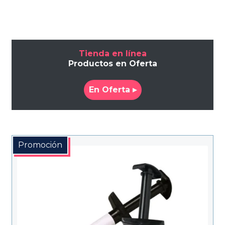
$102.340.
$86.989.
Tienda en línea
Productos en Oferta
En Oferta ▸
Promoción