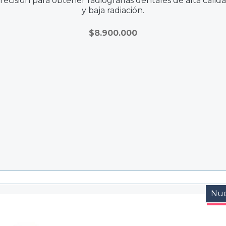
recisión para obtener radiografías dentales de alta calid
y baja radiación.
$
8.900.000
Nu