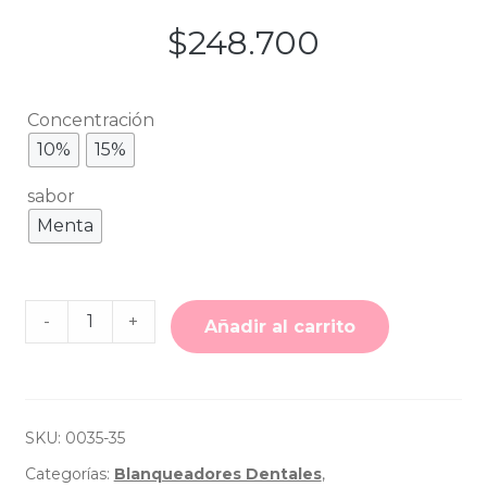
$
248.700
Concentración
10%
15%
sabor
Menta
Cantidad
-
+
de
Añadir al carrito
Blanqueamiento
Opalescence
Go
10%-15%
-
Ultradent
SKU:
0035-35
Categorías:
Blanqueadores Dentales
,