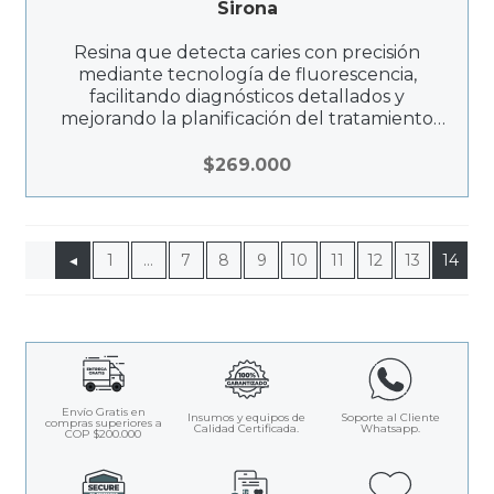
Sirona
Resina que detecta caries con precisión
mediante tecnología de fluorescencia,
facilitando diagnósticos detallados y
mejorando la planificación del tratamiento
dental.
$
269.000
◂
1
…
7
8
9
10
11
12
13
14
Envío Gratis en
Insumos y equipos de
Soporte al Cliente
compras superiores a
Calidad Certificada.
Whatsapp.
COP $200.000