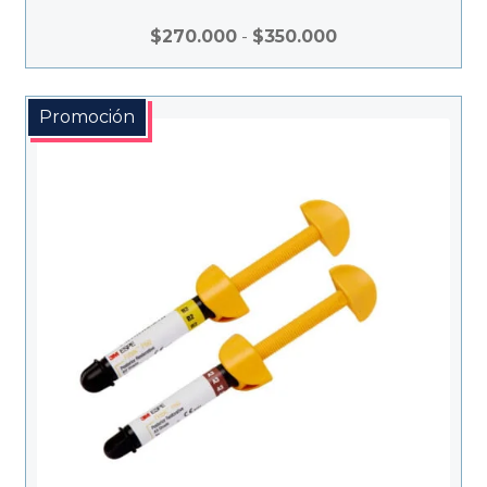
Rango
$
270.000
-
$
350.000
de
precios:
desde
Promoción
$270.000
hasta
$350.000