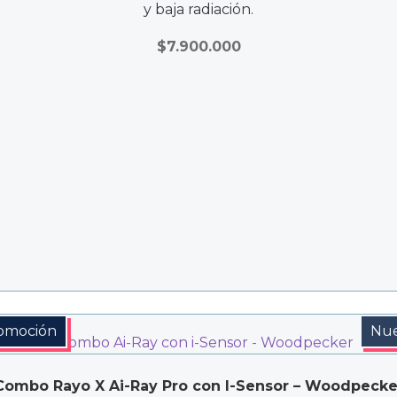
y baja radiación.
$
7.900.000
omoción
Nu
Combo Rayo X Ai-Ray Pro con I-Sensor – Woodpecke