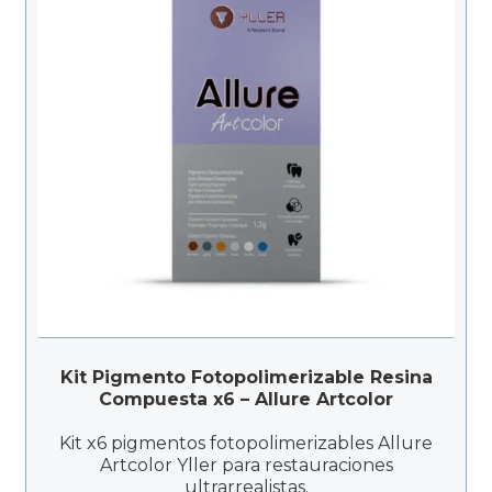
Productos Más Vendidos ▸
Productos Destacados ▸
Ofertas y Promociones ▸
Nuevos Lanzamientos ▸
Kit Pigmento Fotopolimerizable Resina
Compuesta x6 – Allure Artcolor
Kit x6 pigmentos fotopolimerizables Allure
Artcolor Yller para restauraciones
ultrarrealistas.