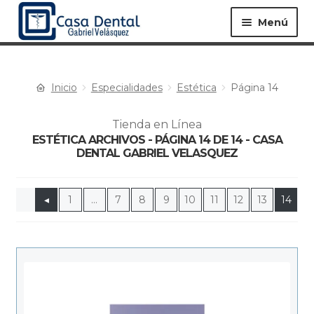
Menú
Inicio
Especialidades
Estética
Página 14
Equipos ▸
Materiales ▸
Tienda en Línea
ESTÉTICA ARCHIVOS - PÁGINA 14 DE 14 - CASA
Especialidades ▸
Instrumentos ▸
DENTAL GABRIEL VELASQUEZ
◂
1
…
7
8
9
10
11
12
13
14
Procedimientos ▸
Bioseguridad ▸
Desechables ▸