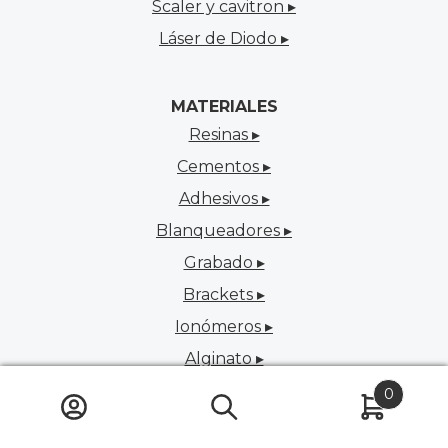
Scaler y cavitron ▸
Láser de Diodo ▸
MATERIALES
Resinas ▸
Cementos ▸
Adhesivos ▸
Blanqueadores ▸
Grabado ▸
Brackets ▸
Ionómeros ▸
Alginato ▸
0
INFORMACIÓN