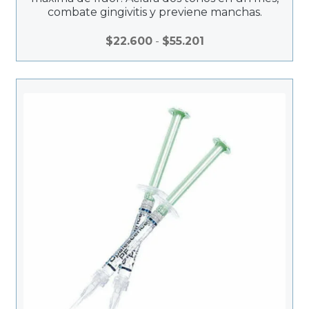
combate gingivitis y previene manchas.
Rango
$
22.600
-
$
55.201
de
precios:
desde
$22.600
hasta
$55.201