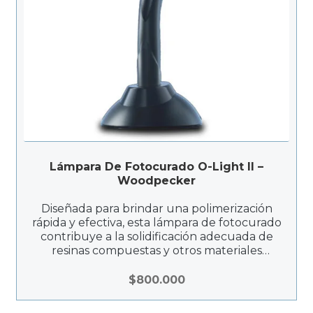
Lámpara De Fotocurado O-Light II –
Woodpecker
Diseñada para brindar una polimerización
rápida y efectiva, esta lámpara de fotocurado
contribuye a la solidificación adecuada de
resinas compuestas y otros materiales
fotosensibles. La O-LIGHT II es una
herramienta clave en procedimientos
$
800.000
restaurativos, asegurando resultados
duraderos y estéticos.