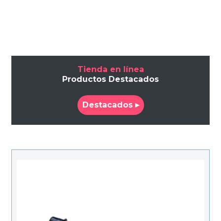
original
actual
era:
es:
$102.340.
$86.989.
Tienda en línea
Productos Destacados
Destacados ▸