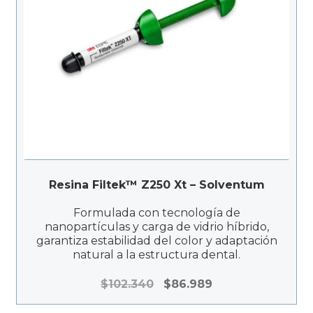
Resina Filtek™ Z250 Xt – Solventum
Formulada con tecnología de
nanopartículas y carga de vidrio híbrido,
garantiza estabilidad del color y adaptación
natural a la estructura dental.
El
El
$
102.340
$
86.989
precio
precio