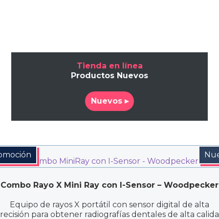
Tienda en línea
Productos Nuevos
Nuevos ▸
omoción
Nu
Combo Rayo X Mini Ray con I-Sensor – Woodpecker
Equipo de rayos X portátil con sensor digital de alta
recisión para obtener radiografías dentales de alta calid