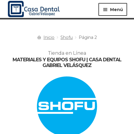
Menú
Inicio
Shofu
Página 2
Equipos ▸
Materiales ▸
Tienda en Línea
MATERIALES Y EQUIPOS SHOFU | CASA DENTAL
Especialidades ▸
Instrumentos ▸
GABRIEL VELÁSQUEZ
Procedimientos ▸
Bioseguridad ▸
Desechables ▸