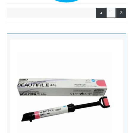
Productos Más Vendidos ▸
◂
1
2
Productos Destacados ▸
Ofertas y Promociones ▸
Nuevos Lanzamientos ▸