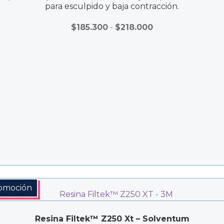
para esculpido y baja contracción.
Rango
$
185.300
-
$
218.000
de
precios:
desde
$185.300
hasta
$218.000
omoción
Resina Filtek™ Z250 Xt – Solventum