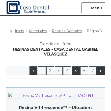
Menú
Inicio
Materiales
Resinas Dentales
Página 5
Equipos ▸
Materiales ▸
Tienda en Línea
RESINAS DENTALES - CASA DENTAL GABRIEL
Especialidades ▸
Instrumentos ▸
VELÁSQUEZ
◂
1
2
3
4
5
6
7
▸
Procedimientos ▸
Bioseguridad ▸
Desechables ▸
Resina Vit-l-escence™ – Ultradent