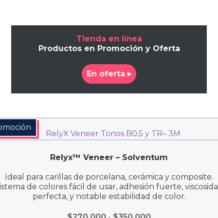
Tienda en línea
Productos en Promoción y Oferta
En oferta ▸
omoción
Relyx™ Veneer – Solventum
Ideal para carillas de porcelana, cerámica y composite.
istema de colores fácil de usar, adhesión fuerte, viscosid
perfecta, y notable estabilidad de color.
Rango
$
270.000
-
$
350.000