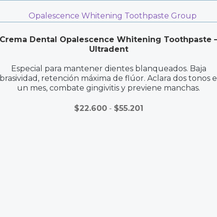
h
2
a
0
s
0
Crema Dental Opalescence Whitening Toothpaste 
t
Ultradent
a
$
Especial para mantener dientes blanqueados. Baja
1
brasividad, retención máxima de flúor. Aclara dos tonos 
un mes, combate gingivitis y previene manchas.
.
0
Rango
$
22.600
-
$
55.201
4
de
7
precios:
.
desde
2
$22.600
0
hasta
0
$55.201