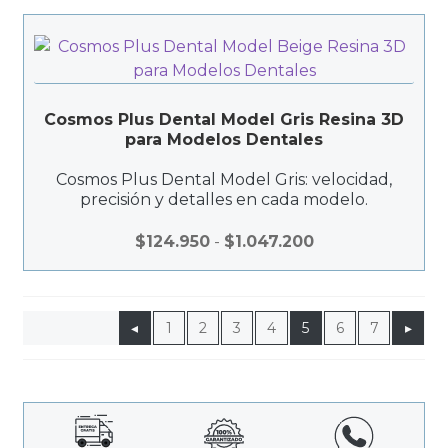
n
g
o
d
e
Cosmos Plus Dental Model Gris Resina 3D
p
para Modelos Dentales
r
e
Cosmos Plus Dental Model Gris: velocidad,
c
precisión y detalles en cada modelo.
i
R
$
124.950
-
$
1.047.200
o
a
s
n
:
g
d
◂
1
2
3
4
5
6
7
▸
o
e
d
s
e
d
p
e
r
$