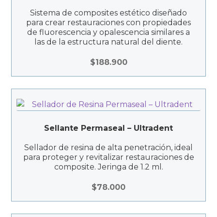
Productos Más Vendidos ▸
Sistema de composites estético diseñado
para crear restauraciones con propiedades
Productos Destacados ▸
de fluorescencia y opalescencia similares a
las de la estructura natural del diente.
Ofertas y Promociones ▸
$
188.900
Nuevos Lanzamientos ▸
Sellante Permaseal – Ultradent
Sellador de resina de alta penetración, ideal
para proteger y revitalizar restauraciones de
composite. Jeringa de 1.2 ml.
$
78.000