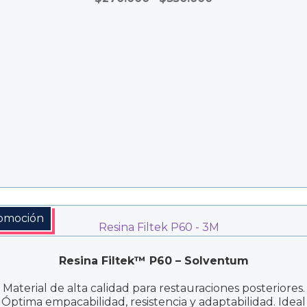
de
precios:
desde
$270.000
hasta
$350.000
omoción
Resina Filtek™ P60 – Solventum
Material de alta calidad para restauraciones posteriores.
Óptima empacabilidad, resistencia y adaptabilidad. Ideal